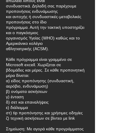
απώλεια λίπους είναι
συνδυαστικά. Δηλαδή σας παρέχουμε
προπονήσεις ενδυνάμωσης
και αντοχής ή συνδυαστικές-μεταβολικές
προπονήσεις στο ίδιο
πρόγραμμα. Αυτή την τακτική υποστηρίζει
και ο παγκόσμιος
οργανισμός Υγείας (WHO) καθώς και το
Αμερικάνικο κολέγιο
αθλητιατρικής (ACSM).
Κάθε πρόγραμμα είναι γραμμένο σε
Microsoft excell. Χωρίζεται σε
βδομάδες και μέρες. Σε κάθε προπονητική
μέρα δίνεται:
α) είδος προπόνησης (συνδυαστική,
αερόβιο, ενδυνάμωση)
β) ονόματα ασκήσεων
γ) ένταση
δ) σετ και επαναλήψεις
ε) διάλειμμα
στ) tip προπόνησης και χρήσιμες οδηγίες
ζ) τεχνική ασκήσεων σε βίντεο με link
Σημείωση: Με αγορά κάθε προγράμματος