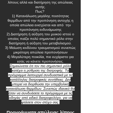
λίπους αλλά και διατήρηση της απώλειας
αυτής.
Πως?
1) Κατανάλωση μεγάλης ποσότητας
θερμίδων από την προπόνηση αντοχής η
οποία απώλεια ενισχύεται και από την
προπόνηση ενδυνάμωσης
2) Διατήρηση ή αύξηση του μυικού ιστού ο
οποίος παίζει πολύ σημαντικό ρόλο στην
διατήρηση ή αύξηση του μεταβολισμού.
3) Μείωση κινδύνου τραυματισμού συνεπώς
μικρότερη απώλεια προπονήσεων
4) Μεγαλύτερη ποικιλία, πιο ευχάριστο για
εσάς να κάνετε προπονήσεις.
Σημειώνεται ότι τον πιο σημαντικό ρόλο
κατέχει η ρύθμιση της διατροφής. Το
πρόγραμμα λειτουργεί συνδυαστικά με τις
κατάλληλες διατροφικές συνήθειες. Δεν
μπορεί να διορθώσει την υπερβολική
κατανάλωση θερμίδων. Συνεπώς ιδανικό θα
ήταν να συνδυάσετε το πρόγραμμα με τις
οδηγίες από ειδικό διατροφολόγο, για να
φτάσετε στον στόχο σας.
Προγράμματα απώλειας λίπους