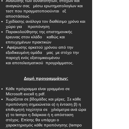
Ανάλυσης των δυνατοτήτων, στόχων και
αναγκών σας
μέσω ερωτηματολογίων και
τεστ που π
ραγματοποιούνται εξ
αποστάσεως
Σχεδίασης ανάλογα τον διαθέσιμο χρόνο και
χώρο για
προπόνηση
Παρακολούθησης της επιστημονικής
έρευνας στον κλάδο
καθώς και
επιτυχημένων πρακτικών
Αφιέρωσης αρκετού χρόνου από την
εξειδικευμένη ομάδα
μας με στόχο την
παροχή ενός εξατομικευμένου
και
αποτελεσματικού προγράμματος.
​
Δομή προγραμμάτων:
Κάθε πρόγραμμα είναι γραμμένο σε
Microsoft excell η pdf.
Χωρίζεται σε
βδομάδες και μέρες. Σε κάθε
προπόνηση
σημειώνεται α) η ένταση
β) η
επιθυμητή ταχύτητα σε
χιλιόμετρα ανά ώρα
γ) το tempo
η διάρκεια ή η απόσταση
στόχος. Επίσης θα υπάρχει
ο
χαρακτηρισμός κάθε προπόνησης (tempo