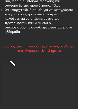
run, long run,
interval, recovery) και
σύντομο tip της προπόνησης. Τέλος
θα υπάρχει ειδικό σημείο για να καταγράφετε
τον χρόνο σας
ή την απόσταση που
καλύψατε για να υπάρχει αρχείο
των
προπονήσεων και να γίνεται ο
υπολογισμός
της συνολικής
απόστασης ανά
εβδομάδα.
Xρόνος από την αγορά μέχρι να σας στείλουμε
το πρόγραμμα
είναι 3 ημέρες