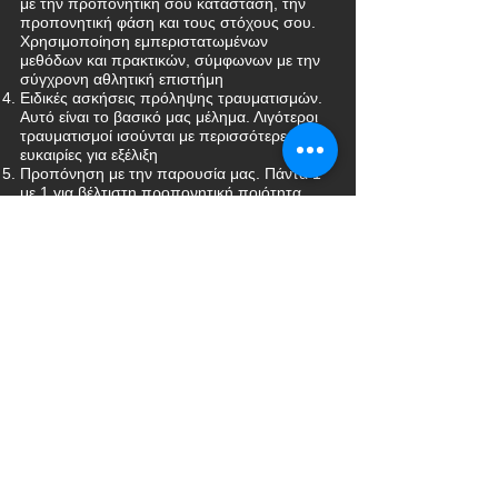
με την προπονητική σου κατάσταση, την
προπονητική φάση και τους στόχους σου.
Χρησιμοποίηση εμπεριστατωμένων
μεθόδων και πρακτικών, σύμφωνων με την
σύγχρονη αθλητική επιστήμη
Ειδικές ασκήσεις πρόληψης τραυματισμών.
Αυτό είναι το βασικό μας μέλημα. Λιγότεροι
τραυματισμοί ισούνται με περισσότερες
ευκαιρίες για εξέλιξη
Προπόνηση με την παρουσία μας. Πάντα 1
με 1 για βέλτιστη προπονητική ποιότητα.
Προτεραιότητα σε σένα. Σχεδιασμός του
επαγγελματικού μας πλάνου έτσι ώστε να
μπορείς να προπονηθείς με εμάς τις ώρες
που σε βολεύουν
Προτάσεις για αποτελεσματικότερη
αποκατάσταση. Εκπαίδευση σε
αποτελεσματικότερες πρακτικές ύπνου,
παγοθεραπείας, διατροφής - συνεργασία με
διατροφολόγο.
Συνεργασία με το προπονητικό σου team
έτσι ώστε να γνωρίζουμε το προπονητικό
σου πλάνο και τις απαιτήσεις τις ομάδας
σου από εσένα, αλλά και να μεταφέρουμε
δικές μας παρατηρήσεις και το προπονητικό
αρχείο που κρατάμε.