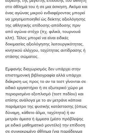
εύρεσης της μέγιστης επίδοσης του αθλητή 
στο άθλημά του ή σε μια άσκηση. Ακόμα και 
ένας αγώνας μικρού ενδιαφέροντας μπορεί 
να χρησιμοποιηθεί ώς δείκτης αξιολόγησης 
της αθλητικής επίδοσης-απόδοσης πριν 
από αγώνα στόχο (πχ. φιλικά, τουρνουά 
κλπ). Τέλος μπορεί να είναι ειδικές 
δοκιμασίες αξιολόγησης λειτουργικότητας, 
κινητικού ελέγχου, ταχύτητας αντίδρασης ή 
στάσης σώματος. 
Εμφανής διαχωρισμός δεν υπάρχει στην 
επιστημονική βιβλιογραφία αλλά υπάρχει 
διάκριση ως προς το αν τα τεστ γίνονται σε 
ειδικό εργαστήριο ή σε εξωτερικό χώρο με 
περιορισμένο εξοπλισμό (τεστ πεδίου) και 
επίσης ανάλογα με το αν μετράνε κάποια 
παράμετρο της φυσικής κατάστασης (όπως 
δύναμη, κάθετο άλμα, ταχύτητα) ή αν 
μετράν άμεσα ή έμμεσα (μέσο πρόβλεψης 
με ειδικό μαθηματικό μοντέλο) την επίδοση 
σε συγκεκριμένο άθλημα (για παράδειγμα 