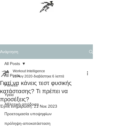
Workout Intelligence
Menu
Personal Training, Science based
Ανάρτηση
All Posts
Workout Intelligence
All Posts
21 Αυγ 2020
διαβάστηκε 6 λεπτά
Γιατί να κάνεις τεστ φυσικής
Fitness
κατάστασης? Τι πρέπει να
Υγεία
προσέξεις?
Αθλητική απόδοση
Έγινε ενημέρωση:
21 Νοε 2023
Προετοιμασία υποψηφίων
πρόληψη-αποκατάσταση