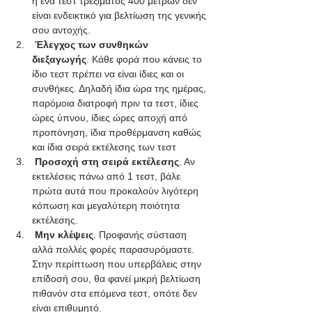
ή ένα τεστ τρεξίματος 400 μέτρων δεν 
είναι ενδεικτικό για βελτίωση της γενικής 
σου αντοχής.
Έλεγχος των συνθηκών 
διεξαγωγής
. Κάθε φορά που κάνεις το 
ίδιο τεστ πρέπει να είναι ίδιες και οι 
συνθήκες. Δηλαδή ίδια ώρα της ημέρας, 
παρόμοια διατροφή πριν τα τεστ, ίδιες 
ώρες ύπνου, ίδιες ώρες αποχή από 
προπόνηση, ίδια προθέρμανση καθώς 
και ίδια σειρά εκτέλεσης των τεστ
Προσοχή στη σειρά εκτέλεσης
. Αν 
εκτελέσεις πάνω από 1 τεστ, βάλε 
πρώτα αυτά που προκαλούν λιγότερη 
κόπωση και μεγαλύτερη ποιότητα 
εκτέλεσης. 
Μην κλέψεις
. Προφανής σύσταση 
αλλά πολλές φορές παρασυρόμαστε. 
Στην περίπτωση που υπερβάλεις στην 
επίδοσή σου, θα φανεί μικρή βελτίωση 
πιθανόν στα επόμενα τεστ, οπότε δεν 
είναι επιθυμητό.