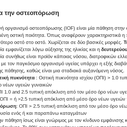
ια την οστεοπόρωση 
νή οργανισμό οστεοπόρωσης (IOF) είναι μία πάθηση στην 
μένη οστική ποιότητα. Όπως αναφέρουν χαρακτηριστικά η
γότερο οστό στο οστό. Χωρίζεται σε δύο βασικές μορφές. 
Τ
ία εμφανίζεται λόγω αύξησης της ηλικίας και η 
δευτερεύο
οία συνήθως είναι προϊόν κάποιας νόσου, διατροφικών ελλ
ε τον παγκόσμιο οργανισμό υγείας υπάρχει η εξής διαβάθ
ς πάθησης, καθώς είναι μια σταδιακά αυξανόμενη νόσος.
τική πυκνότητα 
: Οστική πυκνότητα ισχίου (ΟΠΙ) > 1.0 τυ
ο νέων υγειών γυναικών 
Ι 1.0 and 2.5 τυπική απόκλιση από τον μέσο όρο νέων υγ
 ΟΠΙ = ή >2.5 τυπική απόκλιση από μέσο όρο νέων υγειών
πόρωση
: ΟΠΙ > 2.5 τυπική απόκλιση από τον μέσο όρο νέω
υσία ενός ή και παραπάνω καταγμάτων
ην πάθηση ίσως είναι γνώριμος με τον κίνδυνο εμφάνισης 