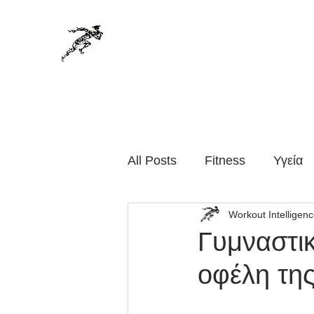
Workout Intelligence
Personal Training, Science based
Αρχική
Άρθρα
Perso
All Posts
Fitness
Υγεία
Workout Intelligen
πρόληψη-αποκατάσταση
Γυμναστι
οφέλη της