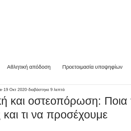
nal Training
Online Coaching
Προετοιμασία Υποψηφίων
Ποιο
Αθλητική απόδοση
Προετοιμασία υποψηφίων
ce
19 Οκτ 2020
διαβάστηκε 9 λεπτά
Τρέξιμο
Ασκησιολόγιο
Ταχύτητα
Τεστ φυσ
κή και οστεοπόρωση: Ποια 
 και τι να προσέχουμε