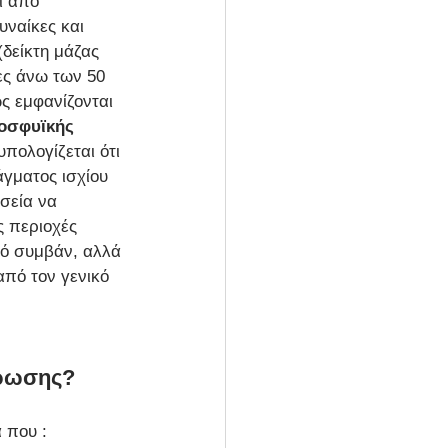
ι από 
υναίκες και 
(δείκτη μάζας 
ες άνω των 50 
ς εμφανίζονται 
οσφυϊκής 
πολογίζεται ότι 
γματος ισχίου 
σεία να 
ς περιοχές 
ό συμβάν, αλλά 
πό τον γενικό 
όρωσης?
 που :