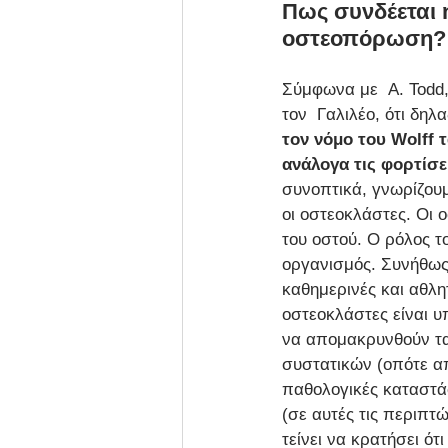
Πως συνδέεται 
οστεοπόρωση?
Σύμφωνα με  A. Todd,
τον  Γαλιλέο, ότι δη
τον νόμο του Wolff 
ανάλογα τις φορτίσε
συνοπτικά, γνωρίζουμ
οι οστεοκλάστες. Οι 
του οστού. Ο ρόλος τ
οργανισμός. Συνήθως
καθημερινές και αθλη
οστεοκλάστες είναι υ
να απομακρυνθούν τα
συστατικών (οπότε απ
παθολογικές καταστά
(σε αυτές τις περιπτ
τείνει να κρατήσει ότ