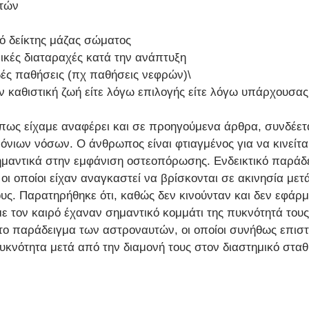
ετών
ό δείκτης μάζας σώματος
ικές διαταραχές κατά την ανάπτυξη 
δές παθήσεις (πχ παθήσεις νεφρών)\
ν καθιστική ζωή είτε λόγω επιλογής είτε λόγω υπάρχουσα
 όπως είχαμε αναφέρει και σε προηγούμενα άρθρα, συνδέετ
νιων νόσων. Ο άνθρωπος είναι φτιαγμένος για να κινείται
μαντικά στην εμφάνιση οστεοπόρωσης. Ενδεικτικό παράδε
ι οποίοι είχαν αναγκαστεί να βρίσκονται σε ακινησία μετά
ους. Παρατηρήθηκε ότι, καθώς δεν κινούνταν και δεν εφάρμ
με τον καιρό έχαναν σημαντικό κομμάτι της πυκνότητά τους
 το παράδειγμα των αστροναυτών, οι οποίοι συνήθως επισ
υκνότητα μετά από την διαμονή τους στον διαστημικό σταθ