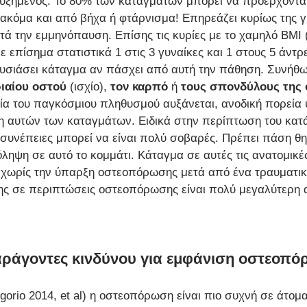
 αυξημένος. Το 80% των καταγμάτων μπορεί να προέρχοντα
 ακόμα και από βήχα ή φτάρνισμα! Επηρεάζει κυρίως της γ
μετά την εμμηνόπαυση. Επίσης τις κυρίες με το χαμηλό BMI 
επίσημα στατιστικά 1 στις 3 γυναίκες και 1 στους 5 άντρ
υσιάσει κάταγμα αν πάσχει από αυτή την πάθηση. Συνήθω
ιαίου οστού
 (ισχίο), 
τον καρπό
 ή 
τους σπονδύλους της 
κία του παγκόσμιου πληθυσμού αυξάνεται, ανοδική πορεία υ
ση αυτών των καταγμάτων. Ειδικά στην περίπτωση του κατά
συνέπειες μπορεί να είναι πολύ σοβαρές. Πρέπει πάση θη
ηψη σε αυτό το κομμάτι. Κάταγμα σε αυτές τις ανατομικέ
ι χωρίς την ύπαρξη οστεοπόρωσης μετά από ένα τραυματικ
ης σε περιπτώσεις οστεοπόρωσης είναι πολύ μεγαλύτερη α
 παράγοντες κινδύνου για εμφάνιση οστεοπ
orio 2014, et al) η οστεοπόρωση είναι πιο συχνή σε άτομα