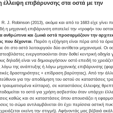
η έλλειψη επιβάρυνσης στα οστά με την 
 R. J. Robinson (2013), ακόμα και από το 1683 είχε γίνει
λαδή η μηχανική επιβάρυνση αποτελεί την «τροφή» του οστού
τα ανθρώπινα και ζωικά οστά προσαρμόζουν την αρχιτεκ
ις που δέχονται
. Παρότι η εξήγηση είναι πέρα από τα όρι
ε ότι στο οστό λειτουργούν δύο αντίθετοι μηχανισμοί. Οι ο
οστεοβλάστες ενεργοποιούνται όταν δοθεί κεντρική οδηγία 
ους δηλαδή είναι να δημιουργήσουν οστό επειδή το χρειάζετ
 λόγω της ανάπτυξης ή λόγω μηχανικής επιβάρυνσης (φορτ
τικές δραστηριότητες + επίδραση βαρύτητας). Από την άλλη
πεύθυνοι για την αποδόμηση του οστού σε καταστάσεις τρα
 τραυματισμένα κύτταρα), σε καταστάσεις έλλειψης θρεπτ
οδομείται το οστό για χρήση ασβεστίου όταν υπάρχει έλλει
σεις καθώς και σε καταστάσεις όπου απουσιάζει η εφαρμο
ώσεις το σώμα αντιλαμβάνεται ότι έχει περίσσια οστική πυκ
ι χρειάζεται εκείνη την στιγμή). Αφήνοντάς μας βέβαιά ακά