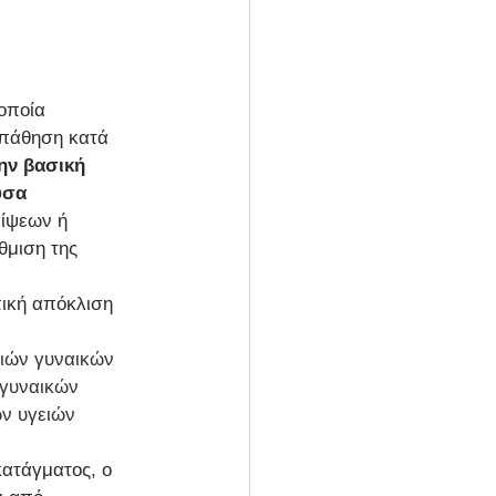
οποία 
 πάθηση κατά 
ην βασική 
υσα 
είψεων ή 
μιση της 
πική απόκλιση 
ειών γυναικών 
 γυναικών 
ν υγειών 
κατάγματος, ο 