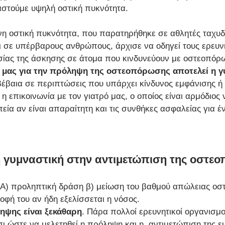
αστούμε υψηλή οστική πυκνότητα. 
η οστική πυκνότητα, που παρατηρήθηκε σε αθλητές ταχυ
 σε υπέρβαρους ανθρώπους, άρχισε να οδηγεί τους ερευν
ίας της άσκησης σε άτομα που κινδυνεύουν με οστεοπόρ
 μας για την πρόληψη της οστεοπόρωσης αποτελεί η γ
έβαια σε περιπτώσεις που υπάρχει κίνδυνος εμφάνισης ή 
η επικοινωνία με τον γιατρό μας, ο οποίος είναι αρμόδιος ν
ία αν είναι απαραίτητη και τις συνθήκες ασφαλείας για 
 γυμναστική στην αντιμετώπιση της οστε
 Α) προληπτική δράση β) μείωση του βαθμού απώλειας οστ
οφή του αν ήδη εξελίσσεται η νόσος. 
ηψης είναι ξεκάθαρη
. Πάρα πολλοί ερευνητικοί οργανισμο
ι ώστε να μελετηθεί η πρόληψη και η  αντιμετώπιση της εμ