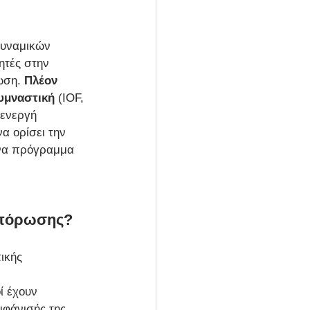
δυναμικών 
ητές στην 
ωση. 
Πλέον 
υμναστική
 (IOF, 
ενεργή 
α ορίσει την 
ένα πρόγραμμα 
οπόρωσης? 
ικής 
ί έχουν 
φάνισής της. 