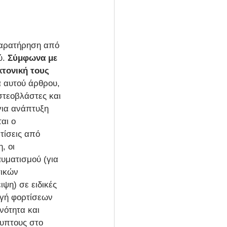
 παρατήρηση από 
. 
Σύμφωνα με 
τονική τους 
α αυτού άρθρου, 
στεοβλάστες και 
για ανάπτυξη 
αι ο 
ίσεις από 
, οι 
υματισμού (για 
ικών 
ψη) σε ειδικές 
γή φορτίσεων 
νότητα και 
λυπτους στο 