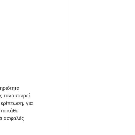
ηριότητα 
ας ταλαιπωρεί 
περίπτωση, για 
τα κάθε 
αι ασφαλές 