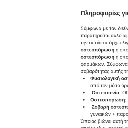
Πληροφορίες γ
Σύμφωνα με τον διεθ
παρατηρείται αλλοιω
την οποία υπάρχει λι
οστεοπόρωση
 η οπο
οστεοπόρωση
 η οπ
φαρμάκων. Σύμφωνα μ
σοβαρότητας αυτής τη
Φυσιολογική οσ
από τον μέσο όρ
Οστεοπενία:
ΟΠ
Οστεοπόρωση
:
Σοβαρή οστεο
γυναικών + παρο
Όποιος βιώνει αυτή τ