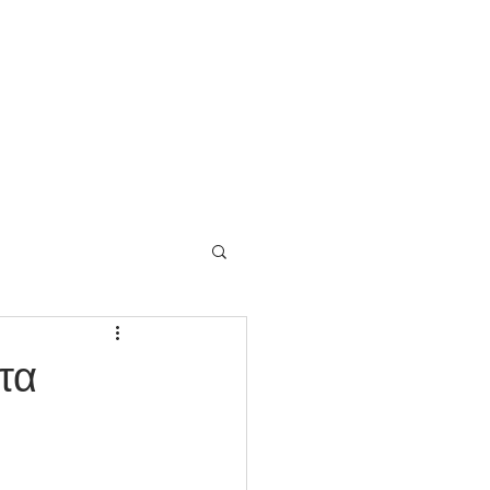
Menu
ι Είμαστε
ικής κατάστασης
τα