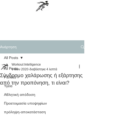
Workout Intelligence
Menu
Personal Training, Science based
Ανάρτηση
All Posts
Workout Intelligence
All Posts
6 Ιουν 2020
διαβάστηκε 4 λεπτά
Σύνδρομο χαλάρωσης ή εξάρτησης
Fitness
από την προπόνηση, τι είναι?
Υγεία
Αθλητική απόδοση
Προετοιμασία υποψηφίων
πρόληψη-αποκατάσταση