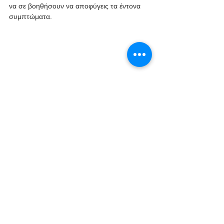
να σε βοηθήσουν να αποφύγεις τα έντονα 
συμπτώματα. 
Στην περίπτωση που βιώσεις πιο έντονα 
συμπτώματα ή νιώσεις μεγάλο επηρεασμό 
της λειτουργίας σου καλό θα ήταν να 
συμβουλευτείς τον θεράποντα ιατρό σου.
Ευχαριστούμε για τον χρόνο σας