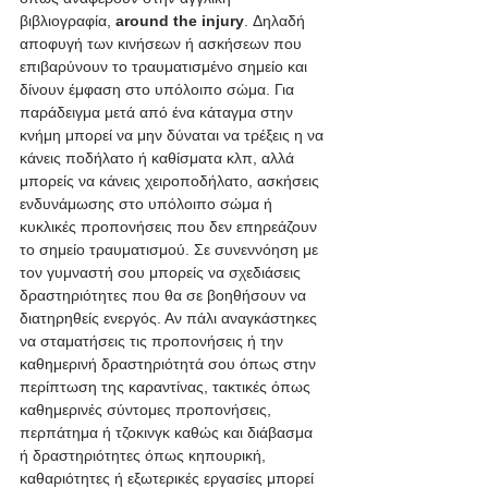
βιβλιογραφία, 
around the injury
. Δηλαδή 
αποφυγή των κινήσεων ή ασκήσεων που 
επιβαρύνουν το τραυματισμένο σημείο και 
δίνουν έμφαση στο υπόλοιπο σώμα. Για 
παράδειγμα μετά από ένα κάταγμα στην 
κνήμη μπορεί να μην δύναται να τρέξεις η να 
κάνεις ποδήλατο ή καθίσματα κλπ, αλλά 
μπορείς να κάνεις χειροποδήλατο, ασκήσεις 
ενδυνάμωσης στο υπόλοιπο σώμα ή 
κυκλικές προπονήσεις που δεν επηρεάζουν 
το σημείο τραυματισμού. Σε συνεννόηση με 
τον γυμναστή σου μπορείς να σχεδιάσεις 
δραστηριότητες που θα σε βοηθήσουν να 
διατηρηθείς ενεργός. Αν πάλι αναγκάστηκες 
να σταματήσεις τις προπονήσεις ή την 
καθημερινή δραστηριότητά σου όπως στην 
περίπτωση της καραντίνας, τακτικές όπως 
καθημερινές σύντομες προπονήσεις, 
περπάτημα ή τζοκινγκ καθώς και διάβασμα 
ή δραστηριότητες όπως κηπουρική, 
καθαριότητες ή εξωτερικές εργασίες μπορεί 