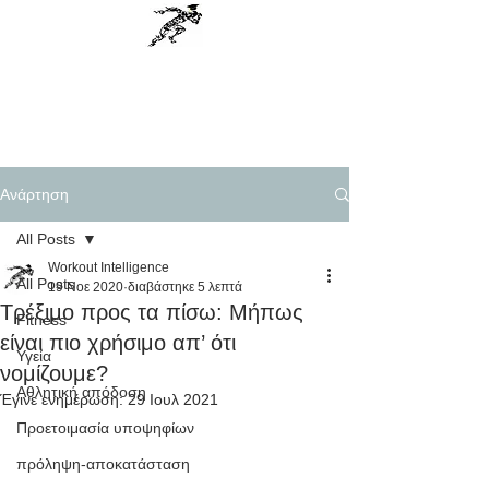
Workout Intelligence
Menu
Personal Training, Science based
Ανάρτηση
All Posts
Workout Intelligence
All Posts
19 Νοε 2020
διαβάστηκε 5 λεπτά
Τρέξιμο προς τα πίσω: Μήπως
Fitness
είναι πιο χρήσιμο απ’ ότι
Υγεία
νομίζουμε?
Αθλητική απόδοση
Έγινε ενημέρωση:
29 Ιουλ 2021
Προετοιμασία υποψηφίων
πρόληψη-αποκατάσταση