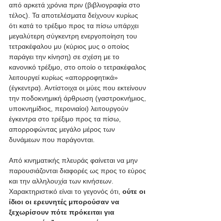
από αρκετά χρόνια πριν (βιβλιογραφία στο 
τέλος). Τα αποτελέσματα δείχνουν κυρίως 
ότι κατά το τρέξιμο προς τα πίσω υπάρχει 
μεγαλύτερη σύγκεντρη ενεργοποίηση του 
τετρακέφαλου μυ (κύριος μυς ο οποίος 
παράγει την κίνηση) σε σχέση με το 
κανονικό τρέξιμο, στο οποίο ο τετρακέφαλος 
λειτουργεί κυρίως «απορροφητικά» 
(έγκεντρα). Αντίστοιχα οι μύες που εκτείνουν 
την ποδοκνημική άρθρωση (γαστροκνήμιος, 
υποκνημίδιος, περονιαίοι) λειτουργούν 
έγκεντρα στο τρέξιμο προς τα πίσω, 
απορροφώντας μεγάλο μέρος των 
δυνάμεων που παράγονται.
Από κινηματικής πλευράς φαίνεται να μην 
παρουσιάζονται διαφορές ως προς το εύρος 
και την αλληλουχία των κινήσεων. 
Χαρακτηριστικό είναι το γεγονός ότι, 
ούτε οι 
ίδιοι οι ερευνητές μπορούσαν να 
ξεχωρίσουν πότε πρόκειται για 