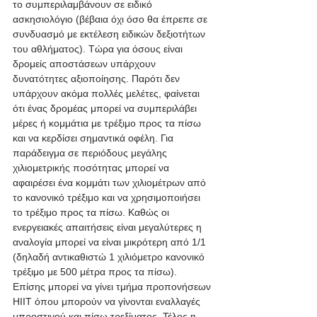
το συμπεριλαμβάνουν σε ειδικό 
ασκησιολόγιο (βέβαια όχι όσο θα έπρεπε σε 
συνδυασμό με εκτέλεση ειδικών δεξιοτήτων 
του αθλήματος). Τώρα για όσους είναι 
δρομείς αποστάσεων υπάρχουν 
δυνατότητες αξιοποίησης. Παρότι δεν 
υπάρχουν ακόμα πολλές μελέτες, φαίνεται 
ότι ένας δρομέας μπορεί να συμπεριλάβει 
μέρες ή κομμάτια με τρέξιμο προς τα πίσω 
και να κερδίσει σημαντικά οφέλη. Για 
παράδειγμα σε περιόδους μεγάλης 
χιλιομετρικής ποσότητας μπορεί να 
αφαιρέσει ένα κομμάτι των χιλιομέτρων από 
το κανονικό τρέξιμο και να χρησιμοποιήσει 
το τρέξιμο προς τα πίσω. Καθώς οι 
ενεργειακές απαιτήσεις είναι μεγαλύτερες η 
αναλογία μπορεί να είναι μικρότερη από 1/1 
(δηλαδή αντικαθιστώ 1 χιλιόμετρο κανονικό 
τρέξιμο με 500 μέτρα προς τα πίσω). 
Επίσης μπορεί να γίνει τμήμα προπονήσεων 
HIIT όπου μπορούν να γίνονται εναλλαγές 
μπροστινού και πίσω τρεξίματος. Τέλος η 