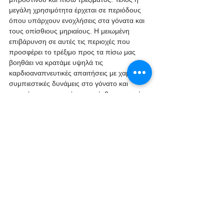
μεγάλη χρησιμότητα έρχεται σε περιόδους 
όπου υπάρχουν ενοχλήσεις στα γόνατα και 
τους οπίσθιους μηριαίους. Η μειωμένη 
επιβάρυνση σε αυτές τις περιοχές που 
προσφέρει το τρέξιμο προς τα πίσω μας 
βοηθάει να κρατάμε υψηλά τις 
καρδιοαναπνευτικές απαιτήσεις με χαμηλές 
συμπιεστικές δυνάμεις στο γόνατο και 
μειωμένη συμμετοχή των οπίσθιων μηριαίων.
Τέλος πρέπει να προσέξουμε το γεγονός ότι 
μπορεί να αποτελεί για εμάς μια εντελώς 
καινούρια κίνηση. Το σώμα μας δεν είναι 
συνηθισμένο λογικά σε αυτό τον τρόπο 
τρεξίματος, 
συνεπώς θα πρέπει, ειδικά 
στην αρχή, να είμαστε συντηρητικοί
. Να 
δώσουμε στο σώμα ένα χρονικό διάστημα 
προσαρμογής στο οποίο θα έχουμε 
μειωμένη ένταση και ποσότητα σε αυτή την 
μέθοδο. Επίσης θα πρέπει πάντα να το 
εκτελούμε σε μέρος όπου ελέγχουμε το 