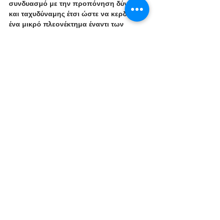
συνδυασμό με την προπόνηση δύναμης 
και ταχυδύναμης έτσι ώστε να κερδίσει 
ένα μικρό πλεονέκτημα έναντι των 
ανταγωνιστών
. Επίσης είναι χρήσιμη για 
έναν νέο δρομέα για να αποκτήσει καλύτερη 
τεχνική και να «ενδυναμώσει» το 
μυοτενόντιο σύστημά του σε υψηλές 
επιβαρύνσεις. Η σωστή δρομική τεχνική 
ειδικά σε υψηλές εντάσεις αποτελεί όμως 
σημαντικό στοιχείο για την προπόνηση HIIT 
και δεν θα πρέπει να παραλείπεται. 
Ευχαριστούμε για τον χρόνο σας
Από την ομάδα του Workout Intelligence. 
Για να δείτε περισσότερα άρθρα σαν και 
αυτό επισκευτείτε το blog μας 
www.workoutintelligence.com/fitness-ygeia-
apodosi-blog