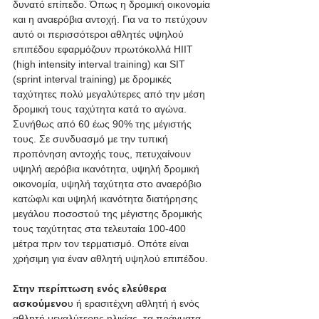
δυνατό επίπεδο. Όπως η δρομική οικονομία 
και η αναερόβια αντοχή. Για να το πετύχουν 
αυτό οι περισσότεροι αθλητές υψηλού 
επιπέδου εφαρμόζουν πρωτόκολλά HIIT 
(high intensity interval training) και SIT 
(sprint interval training) με δρομικές 
ταχύτητες πολύ μεγαλύτερες από την μέση 
δρομική τους ταχύτητα κατά το αγώνα. 
Συνήθως από 60 έως 90% της μέγιστής 
τους. Σε συνδυασμό με την τυπική 
προπόνηση αντοχής τους, πετυχαίνουν 
υψηλή αερόβια ικανότητα, υψηλή δρομική 
οικονομία, υψηλή ταχύτητα στο αναερόβιο 
κατώφλι και υψηλή ικανότητα διατήρησης 
μεγάλου ποσοστού της μέγιστης δρομικής 
τους ταχύτητας στα τελευταία 100-400 
μέτρα πριν τον τερματισμό. Οπότε είναι 
χρήσιμη για έναν αθλητή υψηλού επιπέδου.
Στην περίπτωση ενός ελεύθερα 
ασκούμενο
υ ή ερασιτέχνη αθλητή ή ενός 
αθλητή μεγαλύτερης ηλικίας, τα πράγματα 