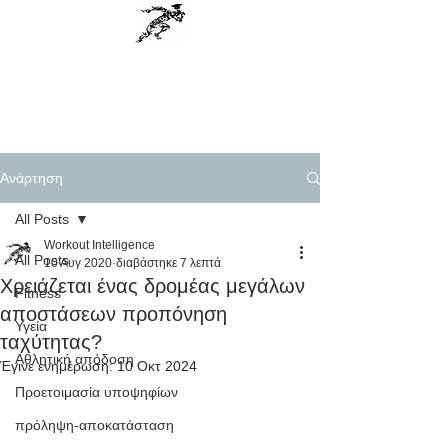
Workout Intelligence
Menu
Personal Training, Science based
Ανάρτηση
All Posts
Workout Intelligence
All Posts
10 Αυγ 2020
διαβάστηκε 7 λεπτά
Χρειάζεται ένας δρομέας μεγάλων
Fitness
αποστάσεων προπόνηση
Υγεία
ταχύτητας?
Αθλητική απόδοση
Έγινε ενημέρωση:
10 Οκτ 2024
Προετοιμασία υποψηφίων
πρόληψη-αποκατάσταση