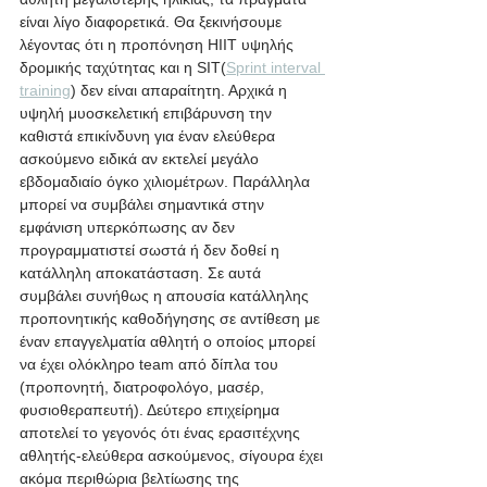
είναι λίγο διαφορετικά. Θα ξεκινήσουμε 
λέγοντας ότι η προπόνηση HIIT υψηλής 
δρομικής ταχύτητας και η SIT(
Sprint interval 
training
) δεν είναι απαραίτητη. Αρχικά η 
υψηλή μυοσκελετική επιβάρυνση την 
καθιστά επικίνδυνη για έναν ελεύθερα 
ασκούμενο ειδικά αν εκτελεί μεγάλο 
εβδομαδιαίο όγκο χιλιομέτρων. Παράλληλα 
μπορεί να συμβάλει σημαντικά στην 
εμφάνιση υπερκόπωσης αν δεν 
προγραμματιστεί σωστά ή δεν δοθεί η 
κατάλληλη αποκατάσταση. Σε αυτά 
συμβάλει συνήθως η απουσία κατάλληλης 
προπονητικής καθοδήγησης σε αντίθεση με 
έναν επαγγελματία αθλητή ο οποίος μπορεί 
να έχει ολόκληρο team από δίπλα του 
(προπονητή, διατροφολόγο, μασέρ, 
φυσιοθεραπευτή). Δεύτερο επιχείρημα 
αποτελεί το γεγονός ότι ένας ερασιτέχνης 
αθλητής-ελεύθερα ασκούμενος, σίγουρα έχει 
ακόμα περιθώρια βελτίωσης της 