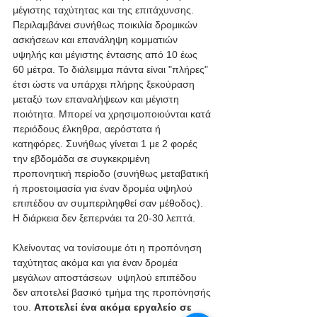
μέγιστης ταχύτητας και της επιτάχυνσης.
Περιλαμβάνει συνήθως ποικιλία δρομικών 
ασκήσεων και επανάληψη κομματιών 
υψηλής και μέγιστης έντασης από 10 έως 
60 μέτρα. Το διάλειμμα πάντα είναι "πλήρες" 
έτσι ώστε να υπάρχει πλήρης ξεκούραση 
μεταξύ των επαναλήψεων και μέγιστη 
ποιότητα. Μπορεί να χρησιμοποιούνται κατά 
περιόδους έλκηθρα, αερόστατα ή 
κατηφόρες. Συνήθως γίνεται 1 με 2 φορές 
την εβδομάδα σε συγκεκριμένη 
προπονητική περίοδο (συνήθως μεταβατική 
ή προετοιμασία για έναν δρομέα υψηλού 
επιπέδου αν συμπεριληφθεί σαν μέθοδος). 
Η διάρκεια δεν ξεπερνάει τα 20-30 λεπτά.
Κλείνοντας να τονίσουμε ότι η προπόνηση 
ταχύτητας ακόμα και για έναν δρομέα 
μεγάλων αποστάσεων  υψηλού επιπέδου 
δεν αποτελεί βασικό τμήμα της προπόνησής 
του. 
Αποτελεί ένα ακόμα εργαλείο σε 