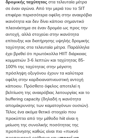
δρομικής ταχύτητας
 στα τελευταία μέτρα 
σε έναν αγώνα. Από την μεριά του το SIT 
επιφέρει περισσότερα οφέλη στην αναερόβια 
ικανότητα και δεν δίνει κάποιο σημαντικό 
πλεονέκτημα σε έναν δρομέα ως προς την 
αντοχή, αλλά στοχεύει στην ικανότητα 
επίτευξης και διατήρησης υψηλής δρομικής 
ταχύτητας στα τελευταία μέτρα. Παράλληλα 
έχει βρεθεί ότι πρωτόκολλα HIIT διάρκειας 
κομματιών 3-6 λεπτών και ταχύτητας 85-
100% της ταχύτητας στην μέγιστη 
πρόσληψη οξυγόνου έχουν τα καλύτερα 
οφέλη στην καρδιοαναπνευστική αντοχή 
κάποιου. Πρόσθετο όφελος αποτελεί η 
βελτίωση της αναερόβιας λειτουργίας και το 
buffering capacity (δηλαδή η ικανότητα 
απομάκρυνσης των καματογόνων ουσιών). 
Τέλος ένα ακόμα θετικό στοιχείο που 
προκύπτει από την μέθοδο hiit είναι η 
μείωση της συνολικής ποσότητας της 
προπόνησης καθώς είναι πιο «πυκνό 
προπονητικό ερέθισμα και μ
πορεί να 