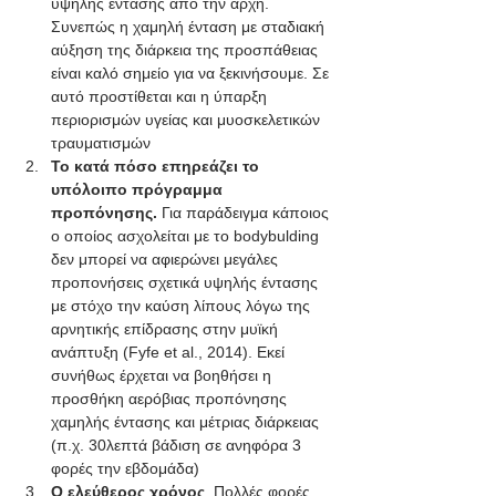
υψηλής έντασης από την αρχή. 
Συνεπώς η χαμηλή ένταση με σταδιακή 
αύξηση της διάρκεια της προσπάθειας 
είναι καλό σημείο για να ξεκινήσουμε. Σε 
αυτό προστίθεται και η ύπαρξη 
περιορισμών υγείας και μυοσκελετικών 
τραυματισμών
Το κατά πόσο επηρεάζει το 
υπόλοιπο πρόγραμμα 
προπόνησης.
 Για παράδειγμα κάποιος 
ο οποίος ασχολείται με το bodybulding 
δεν μπορεί να αφιερώνει μεγάλες 
προπονήσεις σχετικά υψηλής έντασης 
με στόχο την καύση λίπους λόγω της 
αρνητικής επίδρασης στην μυϊκή 
ανάπτυξη (Fyfe et al., 2014). Εκεί 
συνήθως έρχεται να βοηθήσει η 
προσθήκη αερόβιας προπόνησης 
χαμηλής έντασης και μέτριας διάρκειας 
(π.χ. 30λεπτά βάδιση σε ανηφόρα 3 
φορές την εβδομάδα)
Ο ελεύθερος χρόνος
. Πολλές φορές 