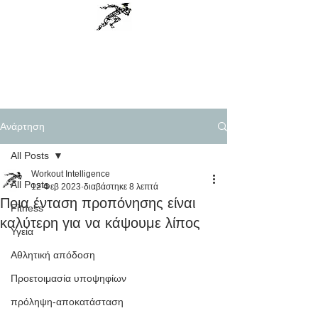
Workout Intelligence
Menu
Personal Training, Science based
Ανάρτηση
All Posts
Workout Intelligence
All Posts
12 Φεβ 2023
διαβάστηκε 8 λεπτά
Ποια ένταση προπόνησης είναι
Fitness
καλύτερη για να κάψουμε λίπος
Υγεία
Αθλητική απόδοση
Προετοιμασία υποψηφίων
πρόληψη-αποκατάσταση