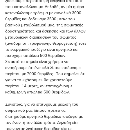
ξοδεύουμε περισσότερη ενέργεια από αυτή 
που καταναλώνουμε. Δηλαδή, αν μία ημέρα 
καταναλώσαμε τρόφιμα με συνολικά 3000 
θερμίδες και ξοδέψαμε 3500 μέσω του 
βασικού μεταβολισμού μας, της σωματικής 
δραστηριότητας και άσκησης και των άλλων 
μεταβολικών διαδικασιών του σώματος 
(αναδόμηση, τροφογενής θερμογένεση) τότε 
το ενεργειακό ισοζύγιο είναι αρνητικό και 
πέτυχαμε απώλεια 500 θερμίδων. 
Σε αυτό το σημείο είναι χρήσιμο να 
αναφέρουμε ότι ένα κιλό λίπος ισοδυναμεί 
περίπου με 7000 θερμίδες. Που σημαίνει ότι 
για να το «χάσουμε» θα χρειαστούμε 
περίπου 14 μέρες, αν επιτυγχάνουμε 
καθημερινή απώλεια 500 θερμίδων. 
Συνεπώς, για να επιτύχουμε μείωση του 
σωματικού μας λίπους πρέπει να 
διατηρούμε αρνητικό θερμιδικό ισοζύγιο με 
τον έναν  ή τον άλλο τρόπο. Δηλαδή είτε 
τρώγοντας λιγότερες θερμίδες είτε με 