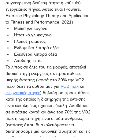
συγκεκριμένη διαθεσιμότητα η καθεμία) 
ενεργειακες πηγές. Αυτές είναι (Powers, 
Exercise Physiology Theory and Application 
to Fitness and Performance, 2021)
Μυϊκό γλυκογόνο
Ηπατικό γλυκογόνο
Γλυκόζη αίματος
Ενδομυϊκά λιπαρά οξέα
Ελεύθερα λιπαρά οξέα
Λιπώδης ιστός
Το λίπος σε όλες του τις μορφές, αποτελεί 
βασική πηγή ενέργειας σε προσπάθειες 
μικρής έντασης (κοντά στο 30% της VO2 
max- δείτε τα άρθρα μας για 
VO2 max
 και 
ενεργειακές πηγές
) δηλαδή σε προσπάθειες 
κατά της οποίες η διατήρηση της έντασης 
είναι εύκολη έως σχετικά εύκολη. Αντιθέτως 
σε εντάσεις κοντά και άνω του 70% της VO2 
max η κύρια πηγή είναι οι υδατάνθρακές 
(εντάσεις όπου δυσκολευόμαστε να 
διατηρήσουμε μία κανονική συζήτηση και τις 