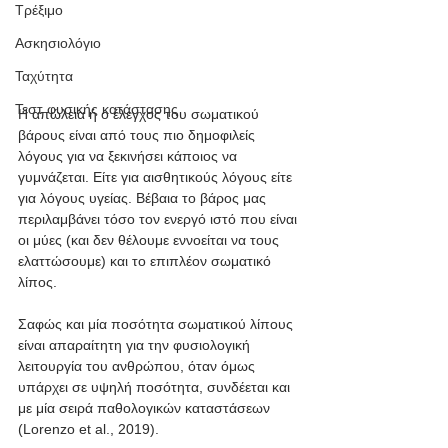
Τρέξιμο
Ασκησιολόγιο
Ταχύτητα
Τεστ φυσικής κατάστασης
Η απώλεια ή ο έλεγχος του σωματικού 
βάρους είναι από τους πιο δημοφιλείς 
λόγους για να ξεκινήσει κάποιος να 
γυμνάζεται. Είτε για αισθητικούς λόγους είτε 
για λόγους υγείας. Βέβαια το βάρος μας 
περιλαμβάνει τόσο τον ενεργό ιστό που είναι 
οι μύες (και δεν θέλουμε εννοείται να τους 
ελαττώσουμε) και το επιπλέον σωματικό 
λίπος.
Σαφώς και μία ποσότητα σωματικού λίπους 
είναι απαραίτητη για την φυσιολογική 
λειτουργία του ανθρώπου, όταν όμως 
υπάρχει σε υψηλή ποσότητα, συνδέεται και 
με μία σειρά παθολογικών καταστάσεων 
(Lorenzo et al., 2019). 