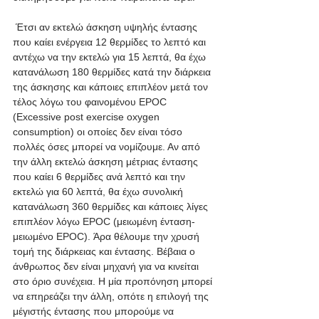
 Έτσι αν εκτελώ άσκηση υψηλής έντασης 
που καίει ενέργεια 12 θερμίδες το λεπτό και 
αντέχω να την εκτελώ για 15 λεπτά, θα έχω 
κατανάλωση 180 θερμίδες κατά την διάρκεια 
της άσκησης και κάποιες επιπλέον μετά τον 
τέλος λόγω του φαινομένου EPOC 
(Excessive post exercise oxygen 
consumption) οι οποίες δεν είναι τόσο 
πολλές όσες μπορεί να νομίζουμε. Αν από 
την άλλη εκτελώ άσκηση μέτριας έντασης 
που καίει 6 θερμίδες ανά λεπτό και την 
εκτελώ για 60 λεπτά, θα έχω συνολική 
κατανάλωση 360 θερμίδες και κάποιες λίγες 
επιπλέον λόγω EPOC (μειωμένη ένταση-
μειωμένο EPOC). Άρα θέλουμε την χρυσή 
τομή της διάρκειας και έντασης. Βέβαια ο 
άνθρωπος δεν είναι μηχανή για να κινείται 
στο όριο συνέχεια. Η μία προπόνηση μπορεί 
να επηρεάζει την άλλη, οπότε η επιλογή της 
μέγιστής έντασης που μπορούμε να 