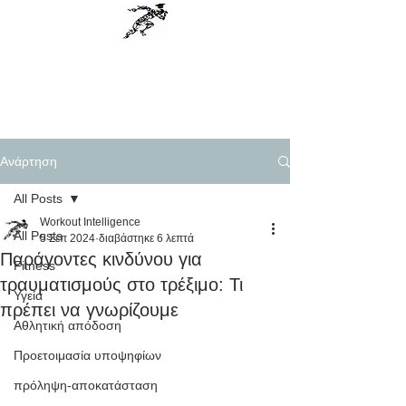
Workout Intelligence
Menu
Personal Training, Science based
Ανάρτηση
All Posts
Workout Intelligence
All Posts
5 Σεπ 2024
διαβάστηκε 6 λεπτά
Παράγοντες κινδύνου για
Fitness
τραυματισμούς στο τρέξιμο: Τι
Υγεία
πρέπει να γνωρίζουμε
Αθλητική απόδοση
Προετοιμασία υποψηφίων
πρόληψη-αποκατάσταση