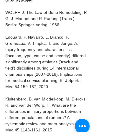
WOLFF, J. The Law of Bone Remodeling, P. 
G. J. Maquet and R. Furlong (Trans.). 
Berlin: Springer-Verlag, 1986
Edouard, P, Navarro, L, Branco, P, 
Gremeaux, V, Timpka, T, and Junge, A. 
Injury frequency and characteristics 
(location, type, cause and severity) differed 
significantly among athletics (‘track and 
field’) disciplines during 14 international 
championships (2007-2018): Implications 
for medical service planning. Br J Sports 
Med 54:159-167, 2020.
Kluitenberg, B, van Middelkoop, M, Diercks, 
R, and van der Worp, H. What are the 
differences in injury proportions between 
different populations of runners? A 
systematic review and meta-analysis. Sport 
Med 45:1143-1161, 2015